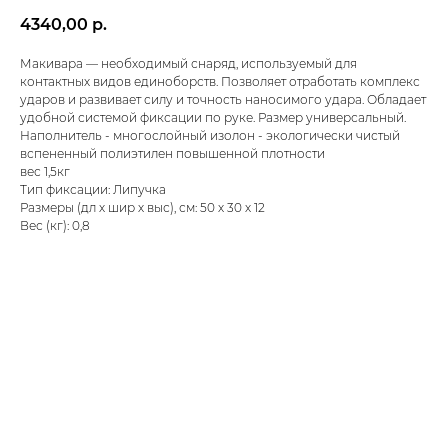
4340,00
р.
Макивара — необходимый снаряд, используемый для
контактных видов единоборств. Позволяет отработать комплекс
ударов и развивает силу и точность наносимого удара. Обладает
удобной системой фиксации по руке. Размер универсальный.
Наполнитель - многослойный изолон - экологически чистый
вспененный полиэтилен повышенной плотности
вес 1,5кг
Тип фиксации: Липучка
Размеры (дл х шир х выс), см: 50 х 30 х 12
Вес (кг): 0,8