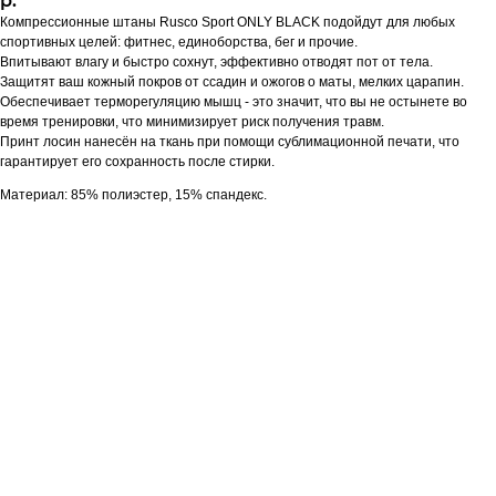
р.
Компрессионные штаны Rusсo Sport ONLY BLACK подойдут для любых
спортивных целей: фитнес, единоборства, бег и прочие.
Впитывают влагу и быстро сохнут, эффективно отводят пот от тела.
Защитят ваш кожный покров от ссадин и ожогов о маты, мелких царапин.
Обеспечивает терморегуляцию мышц - это значит, что вы не остынете во
время тренировки, что минимизирует риск получения травм.
Принт лосин нанесён на ткань при помощи сублимационной печати, что
гарантирует его сохранность после стирки.
Материал: 85% полиэстер, 15% спандекс.​