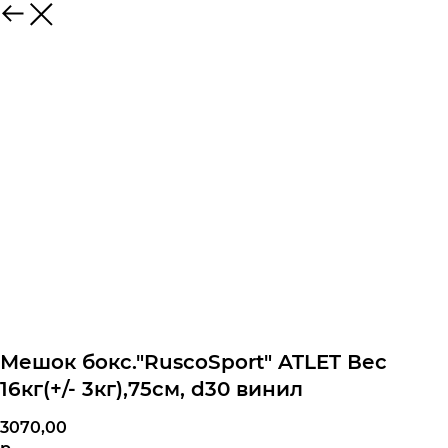
Мешок бокс."RuscoSport" ATLET Вес
16кг(+/- 3кг),75см, d30 винил
3070,00