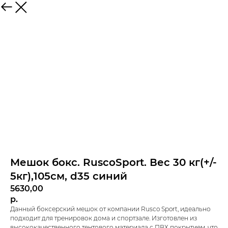
Мешок бокс. RuscoSport. Вес 30 кг(+/-
5кг),105см, d35 синий
5630,00
р.
Данный боксерский мешок от компании Rusco Sport, идеально
подходит для тренировок дома и спортзале. Изготовлен из
высококачественного тентового материала с ПВХ покрытием, что