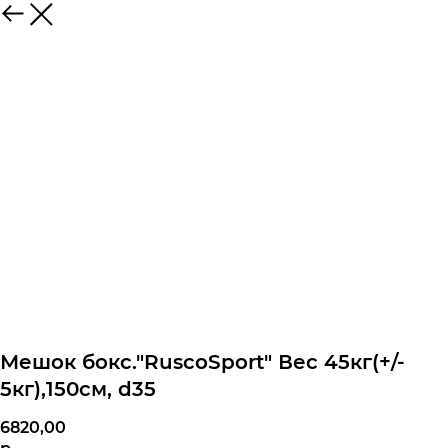
Мешок бокс."RuscoSport" Вес 45кг(+/-
5кг),150см, d35
6820,00