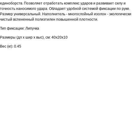
единоборств. Позволяет отработать комплекс ударов и развивает силу и
точность наносимого удара. Обладает удобной системой фиксации по руке.
Размер универсальный. Наполнитель - многослойный изолон - экологически
чистый вспененный полиэтилен повышенной плотности.
Тип фиксации: Липучка
Размеры (дл х шир х выс), см: 40х20х10
Вес (кг): 0.45